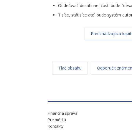
Oddeľovač desatinnej časti bude "desati
Tisíce, státisíce atď. bude systém au
Predchádzajúca kapit
Tlač obsahu
Odporučiť známe
Finančná správa
Pre médiá
Kontakty