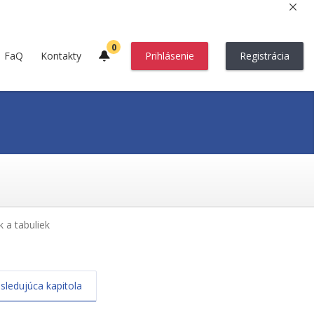
0
FaQ
Kontakty
Prihlásenie
Registrácia
 a tabuliek
sledujúca kapitola