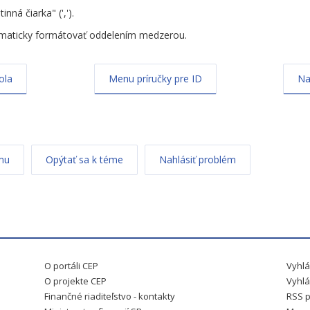
nná čiarka" (',').
tomaticky formátovať oddelením medzerou.
ola
Menu príručky pre ID
Na
mu
Opýtať sa k téme
Nahlásiť problém
O portáli CEP
Vyhlá
O projekte CEP
Vyhlá
Finančné riaditeľstvo - kontakty
RSS p