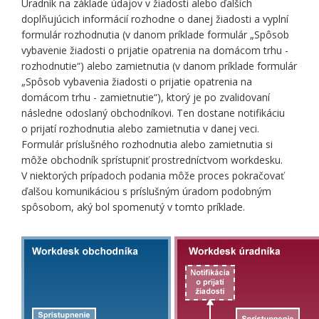
Úradník na základe údajov v žiadosti alebo ďalších
doplňujúcich informácií rozhodne o danej žiadosti a vyplní
formulár rozhodnutia (v danom príklade formulár „Spôsob
vybavenie žiadosti o prijatie opatrenia na domácom trhu -
rozhodnutie“) alebo zamietnutia (v danom príklade formulár
„Spôsob vybavenia žiadosti o prijatie opatrenia na
domácom trhu - zamietnutie“), ktorý je po zvalidovaní
následne odoslaný obchodníkovi. Ten dostane notifikáciu
o prijatí rozhodnutia alebo zamietnutia v danej veci.
Formulár príslušného rozhodnutia alebo zamietnutia si
môže obchodník sprístupniť prostredníctvom workdesku.
V niektorých prípadoch podania môže proces pokračovať
ďalšou komunikáciou s príslušným úradom podobným
spôsobom, aký bol spomenutý v tomto príklade.