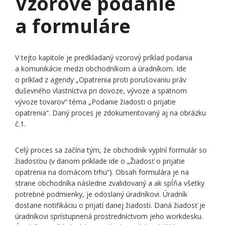
Vzorové podanie
a formuláre
V tejto kapitole je predkladaný vzorový príklad podania
a komunikácie medzi obchodníkom a úradníkom. Ide
o príklad z agendy „Opatrenia proti porušovaniu práv
duševného vlastníctva pri dovoze, vývoze a spätnom
vývoze tovarov“ téma „Podanie žiadosti o prijatie
opatrenia“. Daný proces je zdokumentovaný aj na obrázku
č.1.
Celý proces sa začína tým, že obchodník vyplní formulár so
žiadosťou (v danom príklade ide o „Žiadosť o prijatie
opatrenia na domácom trhu“). Obsah formulára je na
strane obchodníka následne zvalidovaný a ak spĺňa všetky
potrebné podmienky, je odoslaný úradníkovi. Úradník
dostane notifikáciu o prijatí danej žiadosti. Daná žiadosť je
úradníkovi sprístupnená prostredníctvom jeho workdesku.