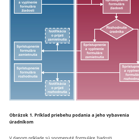
Obrázok 1. Príklad priebehu podania a jeho vybavenia
úradníkom
V danom príklade sú spomenuté formuláre žiadosti,